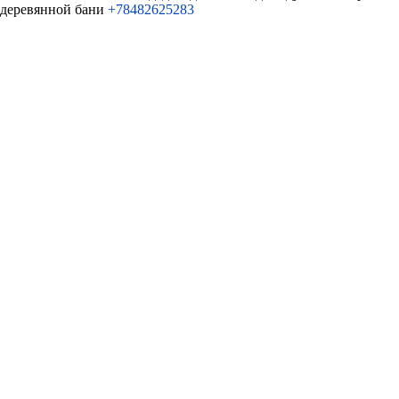
деревянной бани
+78482625283