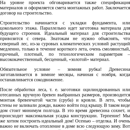
На уровне проекта обговаривается также спецификация
материалов и оформляется смета монтажных работ. Заключается
договор на строительство.
Строительство начинается с укладки фундамента, или
цокольного этажа. Параллельно идет заготовка материала для
будущего строения. Идеальный материал для строительства
привозится с севера. Знатокам не нужно объяснять, что
северный лес, из-за суровых климатических условий растущий
медленно, только в течение короткого лета, очень смолянистый,
прочный, плотный, по технологическим параметрам –
высококачественный, бесценный, «золотой» материал.
Обязательное условие – зимняя рубка! Древесина
заготавливается в зимние месяцы, начиная с ноября, когда
останавливается сокодвижение.
После обработки леса, т. е. заготовки оцилиндрованных или
отесанных вручную бревен выбранных размеров, производится
монтаж бревенчатой части (сруба) и кровли. В лето, чтобы
стены не заливали дожди, важно войти под крышу. В таком виде
дом стоит минимум полгода. В это время древесина сохнет, и
происходит максимальная усадка конструкции. Терпение! Мы
же хотим построить идеальный дом! Осенью – отделка. И очень
важно не включать отопление в доме всю следующую зиму. Вот