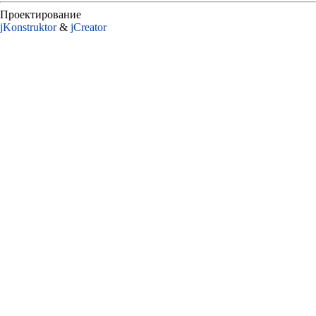
Проектирование
jKonstruktor
&
jСreator