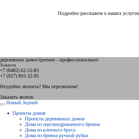
Подробно расскажем о наших услугах
деревянное домостроение - профессионально!
Тольятти
+7 (8482) 62-52-83
+7 (927) 893-32-95
Неудобно звонить? Мы перезвоним!
Заказать звонок
Новый Зодчий
Проекты домов
Проекты деревянных домов
Дома из оцилиндрованного бревна
Дома из клееного бруса
Дома из бревна ручной рубки