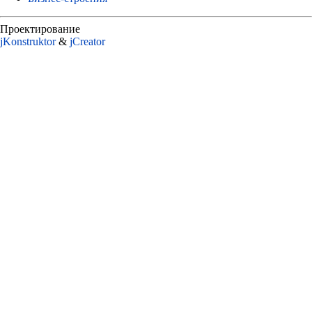
Проектирование
jKonstruktor
&
jСreator