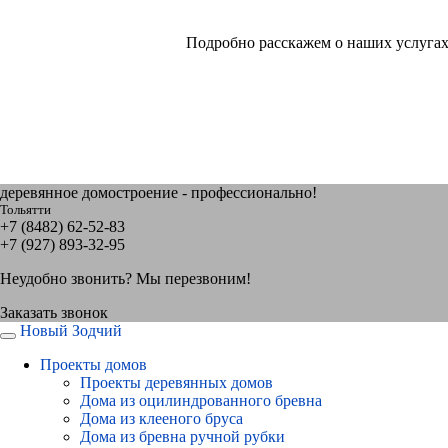
Подробно расскажем о наших услугах
деревянное домостроение - профессионально!
Тольятти
+7 (8482) 62-52-83
+7 (927) 893-32-95
Неудобно звонить? Мы перезвоним!
Заказать звонок
Новый Зодчий
Проекты домов
Проекты деревянных домов
Дома из оцилиндрованного бревна
Дома из клееного бруса
Дома из бревна ручной рубки