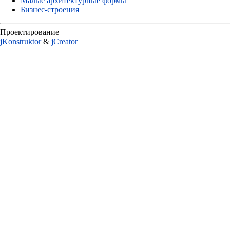
Малые архитектурные формы
Бизнес-строения
Проектирование
jKonstruktor
&
jСreator